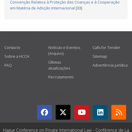
Convenção Relativa à Proteção das Crianças e à Cooperação
em Matéria de Adoção Internacional
[33]
USEFUL LINKS
Contacto
Notícias e Eventos
Calls for Tender
(Arquivo)
Sobre a HCCH
Sitemap
Últimas
FAQ
Advertência jurídica
atualizações
Recrutamento
GET CONNECTED
Hague Conference on Private International Law - Conférence de La