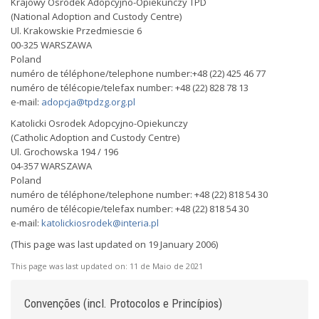
Krajowy Osrodek Adopcyjno-Opiekunczy TPD
(National Adoption and Custody Centre)
Ul. Krakowskie Przedmiescie 6
00-325 WARSZAWA
Poland
numéro de téléphone/telephone number:+48 (22) 425 46 77
numéro de télécopie/telefax number: +48 (22) 828 78 13
e-mail:
adopcja@tpdzg.org.pl
Katolicki Osrodek Adopcyjno-Opiekunczy
(Catholic Adoption and Custody Centre)
Ul. Grochowska 194 / 196
04-357 WARSZAWA
Poland
numéro de téléphone/telephone number: +48 (22) 818 54 30
numéro de télécopie/telefax number: +48 (22) 818 54 30
e-mail:
katolickiosrodek@interia.pl
(This page was last updated on 19 January 2006)
This page was last updated on:
11 de Maio de 2021
Convenções (incl. Protocolos e Princípios)