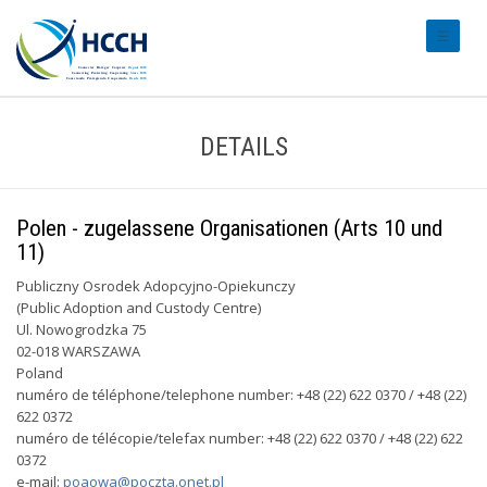
#transl
DETAILS
Polen - zugelassene Organisationen (Arts 10 und
11)
Publiczny Osrodek Adopcyjno-Opiekunczy
(Public Adoption and Custody Centre)
Ul. Nowogrodzka 75
02-018 WARSZAWA
Poland
numéro de téléphone/telephone number: +48 (22) 622 0370 / +48 (22)
622 0372
numéro de télécopie/telefax number: +48 (22) 622 0370 / +48 (22) 622
0372
e-mail:
poaowa@poczta.onet.pl