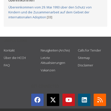
Übereinkommen
Übereinkommen vom 29. Mai 1993 über den Schutz von
Kindern und die Zusammenarbeit auf dem Gebiet der
internationalen Adoption
[33]
USEFUL LINKS
Kontakt
Neuigkeiten (Archiv)
Calls for Tender
Über die HCCH
Letzte
Sitemap
Aktualisierungen
FAQ
Disclaimer
Vakanzen
GET CONNECTED