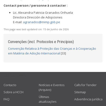
Contact person / personne à contacter :
Lic. Alexandra Patricia Granados Orihuela
Directora Dirección de Adopciones
E-mail:
agranados@mimp.gob.pe
This page was last updated on:
15 de Junho de 2026
Convenções (incl. Protocolos e Princípios)
Convenção Relativa à Proteção das Crianças e à Cooperação
em Matéria de Adoção Internacional
[33]
USEFUL LINKS
Contacto
Notícias e Eventos
Calls for Tender
(Arquivo)
Sobre a HCCH
Sitemap
Últimas
FAQ
Advertência jurídica
atualizações