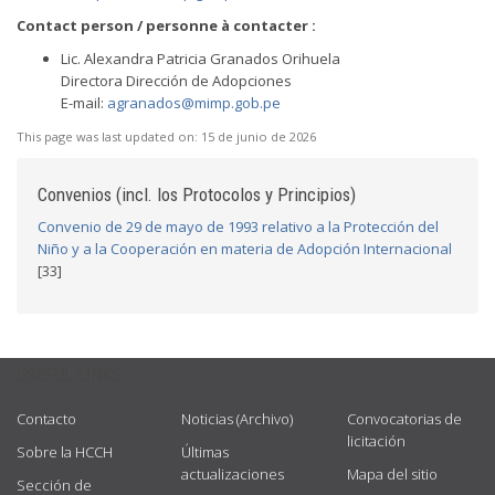
Contact person / personne à contacter :
Lic. Alexandra Patricia Granados Orihuela
Directora Dirección de Adopciones
E-mail:
agranados@mimp.gob.pe
This page was last updated on:
15 de junio de 2026
Convenios (incl. los Protocolos y Principios)
Convenio de 29 de mayo de 1993 relativo a la Protección del
Niño y a la Cooperación en materia de Adopción Internacional
[33]
USEFUL LINKS
Contacto
Noticias (Archivo)
Convocatorias de
licitación
Sobre la HCCH
Últimas
actualizaciones
Mapa del sitio
Sección de