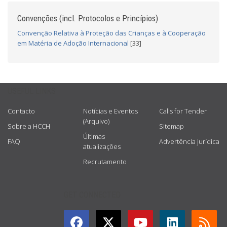
Convenções (incl. Protocolos e Princípios)
Convenção Relativa à Proteção das Crianças e à Cooperação
em Matéria de Adoção Internacional
[33]
USEFUL LINKS
Contacto
Notícias e Eventos
Calls for Tender
(Arquivo)
Sobre a HCCH
Sitemap
Últimas
FAQ
Advertência jurídica
atualizações
Recrutamento
GET CONNECTED