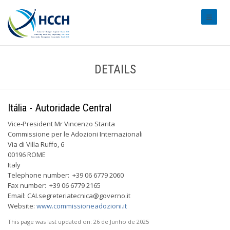
#transl
DETAILS
Itália - Autoridade Central
Vice-President Mr Vincenzo Starita
Commissione per le Adozioni Internazionali
Via di Villa Ruffo, 6
00196 ROME
Italy
Telephone number: +39 06 6779 2060
Fax number: +39 06 6779 2165
Email:
CAI.segreteriatecnica@governo.it
Website:
www.commissioneadozioni.it
This page was last updated on:
26 de Junho de 2025