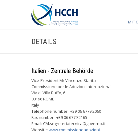
MITG
DETAILS
Italien - Zentrale Behörde
Vice-President Mr Vincenzo Starita
Commissione per le Adozioni Internazionali
Via di Villa Ruffo, 6
00196 ROME
Italy
Telephone number: +39 06 6779 2060
Fax number: +39 06 6779 2165
Email:
CAI.segreteriatecnica@governo.it
Website:
www.commissioneadozioni.it