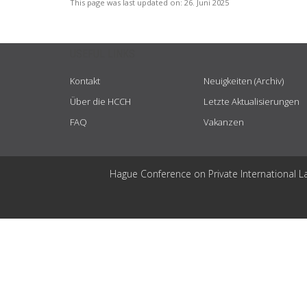
This page was last updated on:
26. Juni 2025
USEFUL LINKS
Kontakt
Neuigkeiten (Archiv)
Über die HCCH
Letzte Aktualisierungen
FAQ
Vakanzen
Hague Conference on Private International L