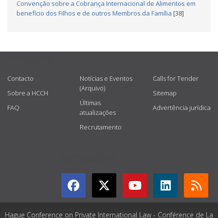
Convenção sobre a Cobrança Internacional de Alimentos em
benefício dos Filhos e de outros Membros da Família
[38]
USEFUL LINKS
Contacto
Notícias e Eventos
Calls for Tender
(Arquivo)
Sobre a HCCH
Sitemap
Últimas
FAQ
Advertência jurídica
atualizações
Recrutamento
GET CONNECTED
Hague Conference on Private International Law - Conférence de La