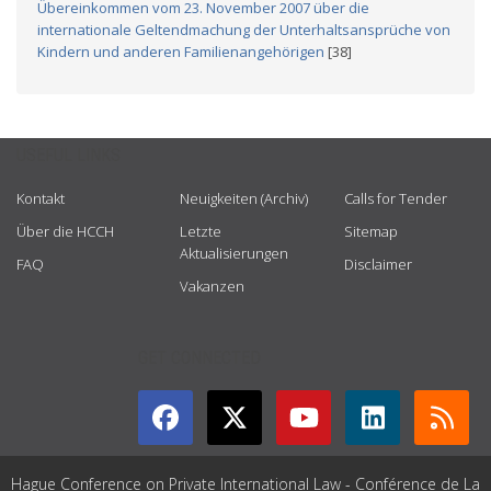
Übereinkommen vom 23. November 2007 über die
internationale Geltendmachung der Unterhaltsansprüche von
Kindern und anderen Familienangehörigen
[38]
USEFUL LINKS
Kontakt
Neuigkeiten (Archiv)
Calls for Tender
Über die HCCH
Letzte
Sitemap
Aktualisierungen
FAQ
Disclaimer
Vakanzen
GET CONNECTED
Hague Conference on Private International Law - Conférence de La