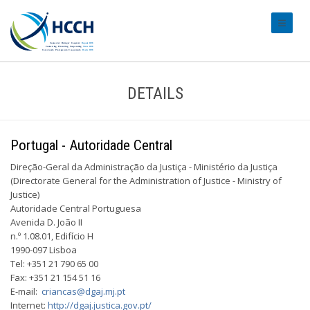
#transl
DETAILS
Portugal - Autoridade Central
Direção-Geral da Administração da Justiça - Ministério da Justiça
(Directorate ­General for the Administration of Justice - Ministry of
Justice)
Autoridade Central Portuguesa
Avenida D. João II
n.º 1.08.01, Edifício H
1990-097 Lisboa
Tel: +351 21 790 65 00
Fax: +351 21 154 51 16
E-mail:
criancas@dgaj.mj.pt
Internet:
http://dgaj.justica.gov.pt/