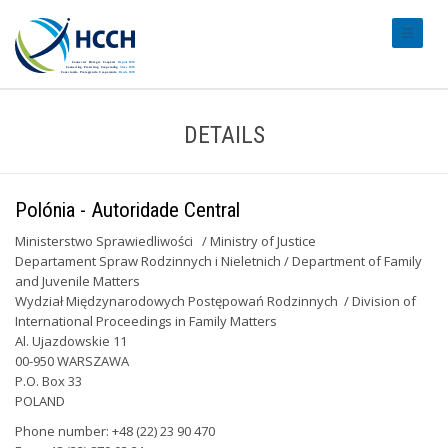
#transl
DETAILS
Polónia - Autoridade Central
Ministerstwo Sprawiedliwości / Ministry of Justice
Departament Spraw Rodzinnych i Nieletnich / Department of Family
and Juvenile Matters
Wydział Międzynarodowych Postępowań Rodzinnych / Division of
International Proceedings in Family Matters
Al. Ujazdowskie 11
00-950 WARSZAWA
P.O. Box 33
POLAND
Phone number: +48 (22) 23 90 470