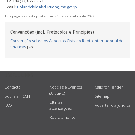
Fax: +48 (22) 879 03 21
E-mail:
Polandchildabduction@ms.gov.pl
This page was last updated on:
25 de Setembro de 2023
Convenções (incl. Protocolos e Princípios)
Convenção sobre os Aspectos Civis do Rapto Internacional de
Crianças
[28]
USEFUL LINKS
Contacto
Notícias e Eventos
Calls for Tender
(Arquivo)
Sobre a HCCH
Sitemap
Últimas
FAQ
Advertência jurídica
atualizações
Recrutamento