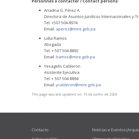
Personnes à contacter / Contact persons:
Ariadna G. Pérez A.
Directora de Asuntos Juridicos lnternacionales y T
Tel. +507 504-8974
Email:
aperez@mire.gob.pa
Lidia Ramos
Abogada
Tel. + 507 504-8892
Email:
lramos@mire.gob.pa
Yesagelis Calderon
Asistente Ejecutiva
Tel. + 507 504-8894
Email:
ycalderon@mire.gob.pa
This page was last updated on:
15 de Junho de 2026
USEFUL LINKS
Contacto
Notícias e Eventos (Arqui