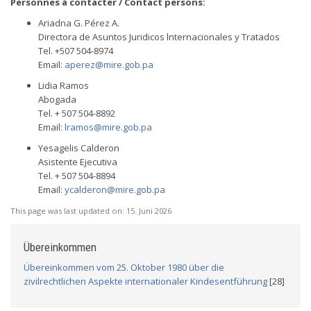
Personnes à contacter / Contact persons:
Ariadna G. Pérez A.
Directora de Asuntos Juridicos lnternacionales y Tratados
Tel. +507 504-8974
Email:
aperez@mire.gob.pa
Lidia Ramos
Abogada
Tel. + 507 504-8892
Email:
lramos@mire.gob.pa
Yesagelis Calderon
Asistente Ejecutiva
Tel. + 507 504-8894
Email:
ycalderon@mire.gob.pa
This page was last updated on:
15. Juni 2026
Übereinkommen
Übereinkommen vom 25. Oktober 1980 über die
zivilrechtlichen Aspekte internationaler Kindesentführung
[28]