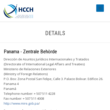
#transl
DETAILS
Panama - Zentrale Behörde
Dirección de Asuntos Jurídicos Internacionales y Tratados
(Directorate of International Legal Affairs and Treaties)
Ministerio de Relaciones Exteriores
(Ministry of Foreign Relations)
P.O. Box: Zona Postal San Felipe, Calle 3. Palacio Bolivar. Edificio 26.
Panama 4
Panamá
Telephone number: + 507 511 4228
Fax number: + 507 511 4008
http://www.mire.gob.pa
/