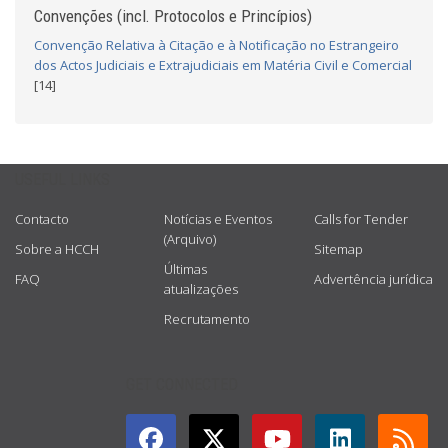
Convenções (incl. Protocolos e Princípios)
Convenção Relativa à Citação e à Notificação no Estrangeiro
dos Actos Judiciais e Extrajudiciais em Matéria Civil e Comercial
[14]
USEFUL LINKS
Contacto
Notícias e Eventos
Calls for Tender
(Arquivo)
Sobre a HCCH
Sitemap
Últimas
FAQ
Advertência jurídica
atualizações
Recrutamento
GET CONNECTED