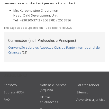
personnes à contacter / persons to contact:
Mrs Karoonawtee Chooramun
Head, Child Development Unit
Tel.: +230 206 3742 / 206 3785 / 206 3786
This page was last updated on:
19 de Janeiro de 2022
Convenções (incl. Protocolos e Princípios)
Convenção sobre os Aspectos Civis do Rapto Internacional de
Crianças
[28]
USEFUL LINKS
Contacto
Notícias e Eventos
Calls for Tender
(Arquivo)
Sobre a HCCH
Sitemap
Últimas
FAQ
Advertência jurídica
atualizações