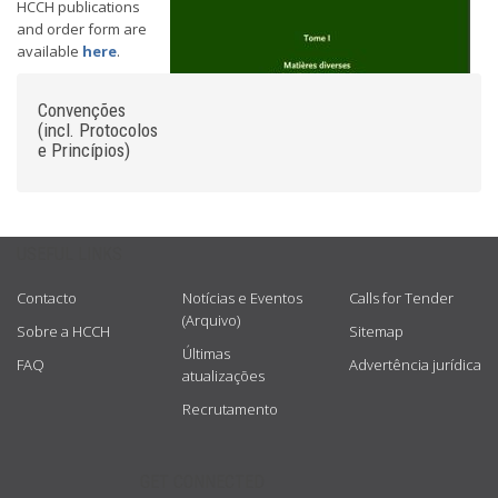
HCCH publications
and order form are
available
here
.
Convenções
(incl. Protocolos
e Princípios)
USEFUL LINKS
Contacto
Notícias e Eventos
Calls for Tender
(Arquivo)
Sobre a HCCH
Sitemap
Últimas
FAQ
Advertência jurídica
atualizações
Recrutamento
GET CONNECTED