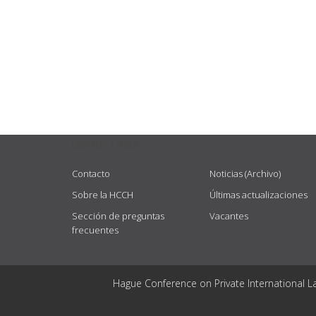
USEFUL LINKS
Contacto
Noticias (Archivo)
Sobre la HCCH
Últimas actualizaciones
Sección de preguntas
Vacantes
frecuentes
Hague Conference on Private International L