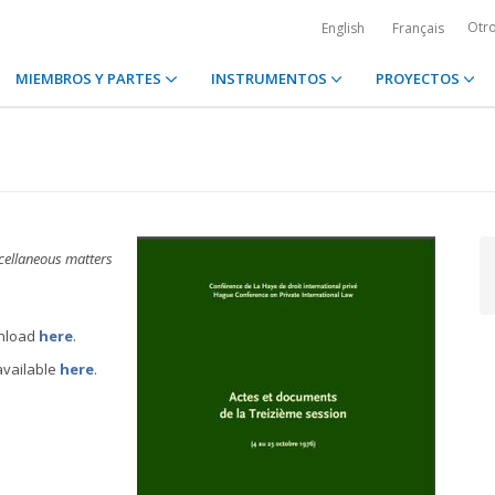
Otr
English
Français
MIEMBROS Y PARTES
INSTRUMENTOS
PROYECTOS
cellaneous matters
wnload
here
.
available
here
.