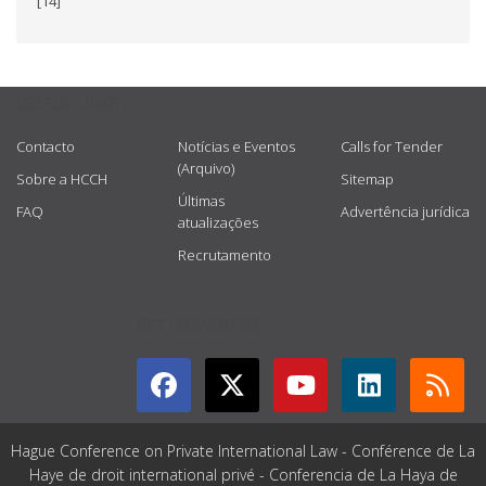
[14]
USEFUL LINKS
Contacto
Notícias e Eventos
Calls for Tender
(Arquivo)
Sobre a HCCH
Sitemap
Últimas
FAQ
Advertência jurídica
atualizações
Recrutamento
GET CONNECTED
Hague Conference on Private International Law - Conférence de La
Haye de droit international privé - Conferencia de La Haya de