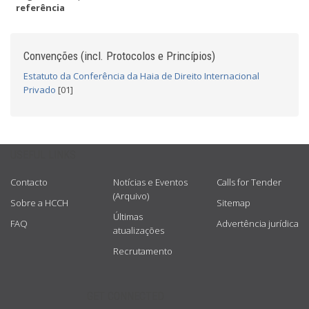
referência
Convenções (incl. Protocolos e Princípios)
Estatuto da Conferência da Haia de Direito Internacional
Privado
[01]
USEFUL LINKS
Contacto
Notícias e Eventos
Calls for Tender
(Arquivo)
Sobre a HCCH
Sitemap
Últimas
FAQ
Advertência jurídica
atualizações
Recrutamento
GET CONNECTED