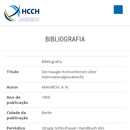
#transl
BIBLIOGRAFIA
Bibliografia
Título
Die Haager Konventionen über
Internationalprivatrecht
Autor
MAKAROV, A. N.
Ano de
1959
publicação
Cidade da
Berlin
publicação
Periódico
Strupp-Schlochauer, Handbuch des