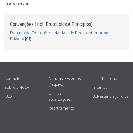
referência
Convenções (incl. Protocolos e Princípios)
Estatuto da Conferência da Haia de Direito Internacional
Privado
[01]
USEFUL LINKS
Contacto
Notícias e Eventos
Calls for Tender
(Arquivo)
Sobre a HCCH
Sitemap
Últimas
FAQ
Advertência jurídica
atualizações
Recrutamento
GET CONNECTED