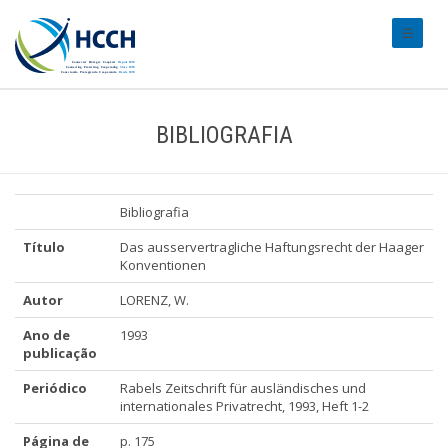
#transl
BIBLIOGRAFIA
Bibliografia
Título
Das ausservertragliche Haftungsrecht der Haager
Konventionen
Autor
LORENZ, W.
Ano de
1993
publicação
Periódico
Rabels Zeitschrift für ausländisches und
internationales Privatrecht, 1993, Heft 1-2
Página de
p. 175