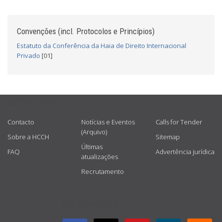
Convenções (incl. Protocolos e Princípios)
Estatuto da Conferência da Haia de Direito Internacional
Privado
[01]
USEFUL LINKS
Contacto
Notícias e Eventos
Calls for Tender
(Arquivo)
Sobre a HCCH
Sitemap
Últimas
FAQ
Advertência jurídica
atualizações
Recrutamento
GET CONNECTED