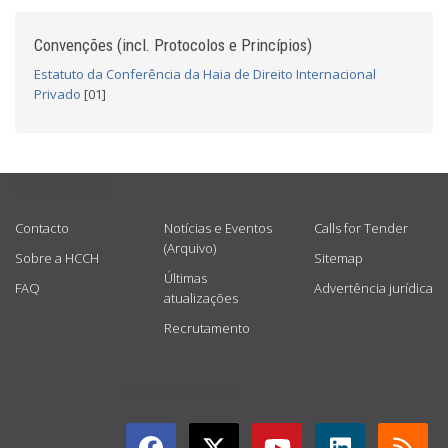
Convenções (incl. Protocolos e Princípios)
Estatuto da Conferência da Haia de Direito Internacional
Privado
[01]
USEFUL LINKS
Contacto
Notícias e Eventos
Calls for Tender
(Arquivo)
Sobre a HCCH
Sitemap
Últimas
FAQ
Advertência jurídica
atualizações
Recrutamento
GET CONNECTED