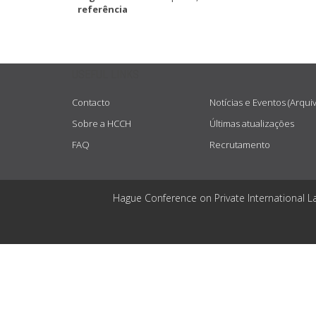
referência
USEFUL LINKS
Contacto
Notícias e Eventos (Arqui
Sobre a HCCH
Últimas atualizações
FAQ
Recrutamento
Hague Conference on Private International L