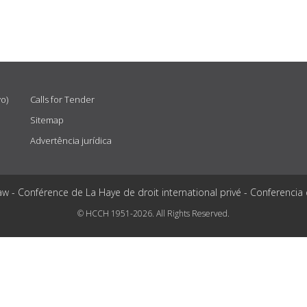
vo)
Calls for Tender
Sitemap
Advertência jurídica
aw - Conférence de La Haye de droit international privé - Conferencia
© HCCH 1951-2026. All Rights Reserved.