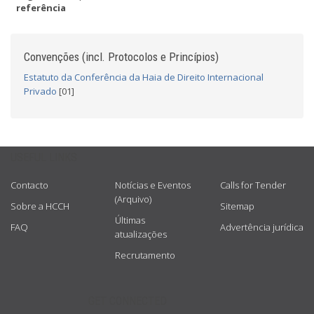
referência
Convenções (incl. Protocolos e Princípios)
Estatuto da Conferência da Haia de Direito Internacional
Privado
[01]
USEFUL LINKS
Contacto
Notícias e Eventos
Calls for Tender
(Arquivo)
Sobre a HCCH
Sitemap
Últimas
FAQ
Advertência jurídica
atualizações
Recrutamento
GET CONNECTED