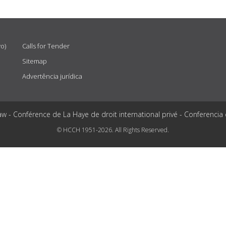
vo)
Calls for Tender
Sitemap
Advertência jurídica
aw - Conférence de La Haye de droit international privé - Conferencia
© HCCH 1951-2026. All Rights Reserved.