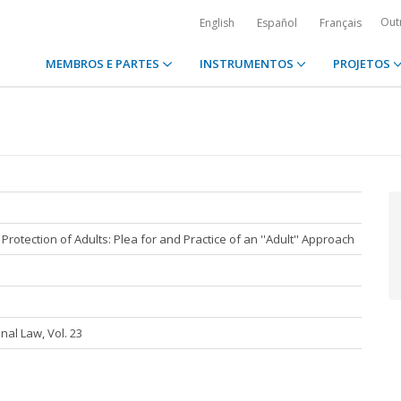
Out
English
Español
Français
MEMBROS E PARTES
INSTRUMENTOS
PROJETOS
otection of Adults: Plea for and Practice of an ''Adult'' Approach
nal Law, Vol. 23