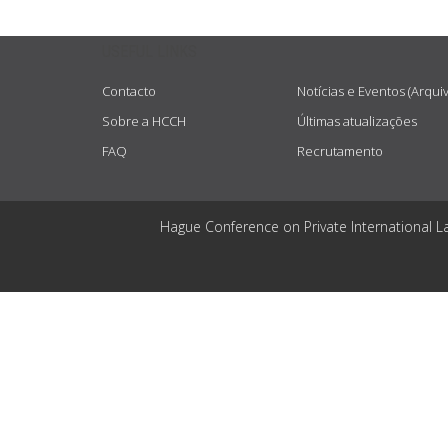
USEFUL LINKS
Contacto
Notícias e Eventos (Arqui
Sobre a HCCH
Últimas atualizações
FAQ
Recrutamento
Hague Conference on Private International L