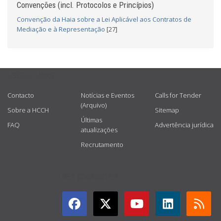
Convenções (incl. Protocolos e Princípios)
Convenção da Haia sobre a Lei Aplicável aos Contratos de
Mediação e à Representação
[27]
USEFUL LINKS
Contacto
Notícias e Eventos
Calls for Tender
(Arquivo)
Sobre a HCCH
Sitemap
Últimas
FAQ
Advertência jurídica
atualizações
Recrutamento
GET CONNECTED