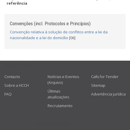
referência
Convenções (incl. Protocolos e Princípios)
Convenção relativa à solução de conflitos entre a lei da
nacionalidade e a lei do domicílio
[06]
USEFUL LINKS
Contacto
Notícias e Eventos
Calls for Tender
(Arquivo)
Sobre a HCCH
Sitemap
Últimas
FAQ
Advertência jurídica
atualizações
Recrutamento
GET CONNECTED