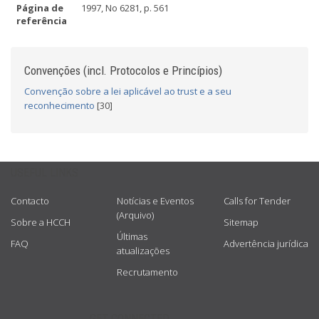
Página de
1997, No 6281, p. 561
referência
Convenções (incl. Protocolos e Princípios)
Convenção sobre a lei aplicável ao trust e a seu
reconhecimento
[30]
USEFUL LINKS
Contacto
Notícias e Eventos
Calls for Tender
(Arquivo)
Sobre a HCCH
Sitemap
Últimas
FAQ
Advertência jurídica
atualizações
Recrutamento
GET CONNECTED