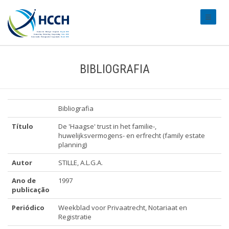
#transl
BIBLIOGRAFIA
Bibliografia
Título
De 'Haagse' trust in het familie-,
huwelijksvermogens- en erfrecht (family estate
planning)
Autor
STILLE, A.L.G.A.
Ano de
1997
publicação
Periódico
Weekblad voor Privaatrecht, Notariaat en
Registratie