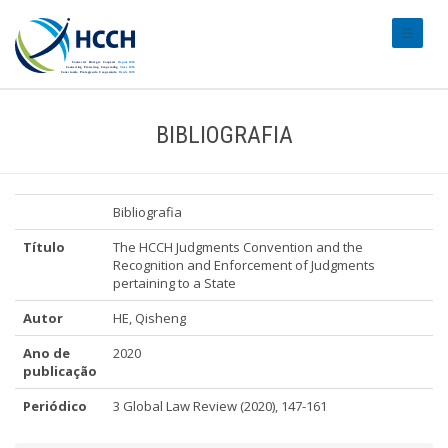
#transl
BIBLIOGRAFIA
Bibliografia
Título
The HCCH Judgments Convention and the
Recognition and Enforcement of Judgments
pertaining to a State
Autor
HE, Qisheng
Ano de
2020
publicação
Periódico
3 Global Law Review (2020), 147-161