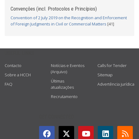
Convenções (incl. Protocolos e Princípios)
Convention of 2 July 2019 on the Recognition and Enforcement
of Foreign Judgments in Civil or Commercial Matters
[41]
USEFUL LINKS
Contacto
Notícias e Eventos
Calls for Tender
(Arquivo)
Sobre a HCCH
Sitemap
Últimas
FAQ
Advertência jurídica
atualizações
Recrutamento
GET CONNECTED