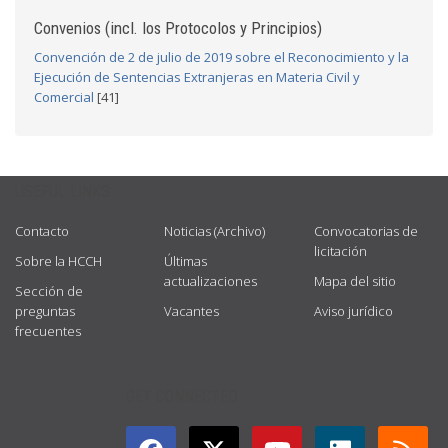
Convenios (incl. los Protocolos y Principios)
Convención de 2 de julio de 2019 sobre el Reconocimiento y la
Ejecución de Sentencias Extranjeras en Materia Civil y
Comercial
[41]
USEFUL LINKS
Contacto
Noticias (Archivo)
Convocatorias de
licitación
Sobre la HCCH
Últimas
actualizaciones
Mapa del sitio
Sección de
preguntas
Vacantes
Aviso jurídico
frecuentes
GET CONNECTED