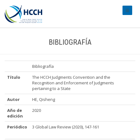
#transl
BIBLIOGRAFÍA
Bibliografía
Título
The HCCH Judgments Convention and the
Recognition and Enforcement of Judgments
pertaining to a State
Autor
HE, Qisheng
Año de
2020
edición
Periódico
3 Global Law Review (2020), 147-161