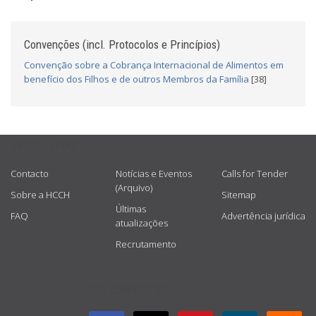
Convenções (incl. Protocolos e Princípios)
Convenção sobre a Cobrança Internacional de Alimentos em
benefício dos Filhos e de outros Membros da Família
[38]
USEFUL LINKS
Contacto
Notícias e Eventos
Calls for Tender
(Arquivo)
Sobre a HCCH
Sitemap
Últimas
FAQ
Advertência jurídica
atualizações
Recrutamento
GET CONNECTED