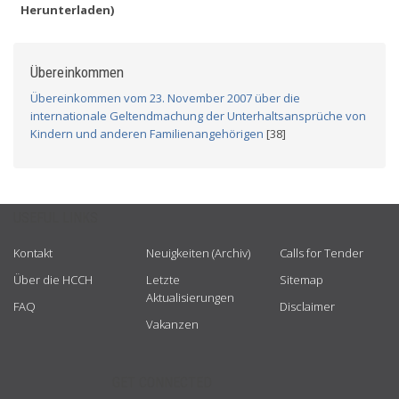
Herunterladen)
Übereinkommen
Übereinkommen vom 23. November 2007 über die
internationale Geltendmachung der Unterhaltsansprüche von
Kindern und anderen Familienangehörigen
[38]
USEFUL LINKS
Kontakt
Neuigkeiten (Archiv)
Calls for Tender
Über die HCCH
Letzte
Sitemap
Aktualisierungen
FAQ
Disclaimer
Vakanzen
GET CONNECTED