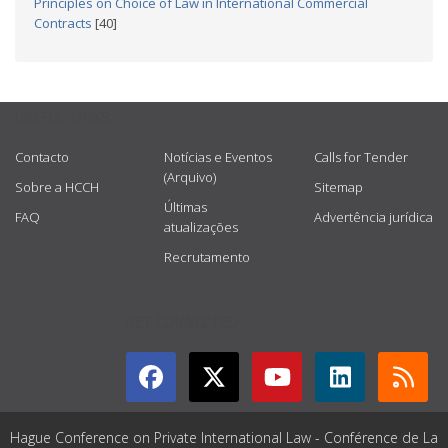
Principles on Choice of Law in International Commercial
Contracts
[40]
USEFUL LINKS
Contacto
Notícias e Eventos
Calls for Tender
(Arquivo)
Sobre a HCCH
Sitemap
Últimas
FAQ
Advertência jurídica
atualizações
Recrutamento
GET CONNECTED
Hague Conference on Private International Law - Conférence de La