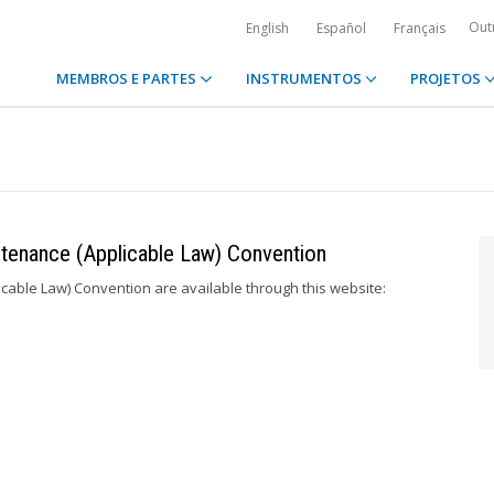
Out
English
Español
Français
MEMBROS E PARTES
INSTRUMENTOS
PROJETOS
ntenance (Applicable Law) Convention
icable Law) Convention are available through this website: