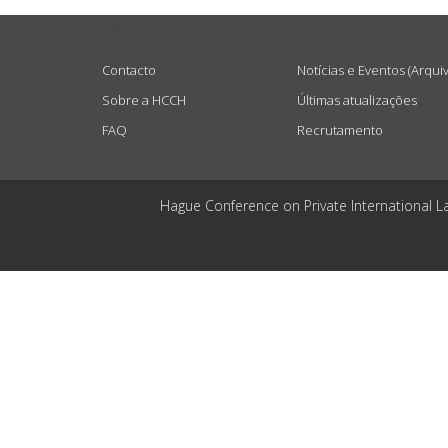
USEFUL LINKS
Contacto
Notícias e Eventos (Arqui
Sobre a HCCH
Últimas atualizações
FAQ
Recrutamento
Hague Conference on Private International L