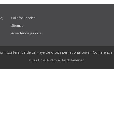
vo)
Calls for Tender
Sitemap
Advertência jurídica
aw - Conférence de La Haye de droit international privé - Conferencia
© HCCH 1951-2026. All Rights Reserved.