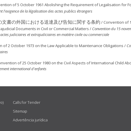
ention of 5 October 1961 Abolishing the Requirement of Legalisation for F
l'exigence de la légalisation des actes publics étrangers
の文書の外国における送達及び告知に関する条約
/ Convention of 
ajudicial Documents in Civil or Commercial Matters /
Convention du 15 nove
es actes judiciaires et extrajudiciaires en matière civile ou commerciale
n of 2 October 1973 on the Law Applicable to Maintenance Obligations /
Co
aires
 October 1980 on the Civil Aspects of International Child Abdu
ement international d'enfants
vo)
Calls for Tender
Sitemap
Advertência jurídica