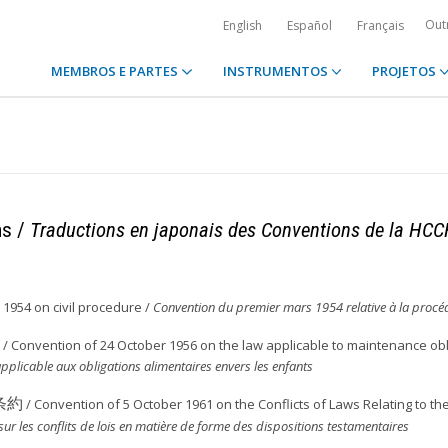
Out
English
Español
Français
MEMBROS E PARTES
INSTRUMENTOS
PROJETOS
ns /
Traductions en japonais des Conventions de la HC
1954 on civil procedure /
Convention du premier mars 1954 relative à la procéd
/ Convention of 24 October 1956 on the law applicable to maintenance obl
pplicable aux obligations alimentaires envers les enfants
条約
/ Convention of 5 October 1961 on the Conflicts of Laws Relating to th
r les conflits de lois en matière de forme des dispositions testamentaires