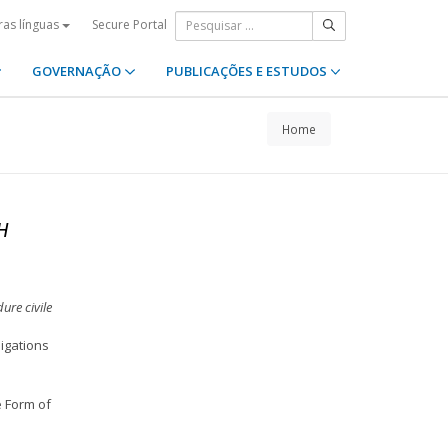
Secure Portal
ras línguas
GOVERNAÇÃO
PUBLICAÇÕES E ESTUDOS
Home
CH
ure civile
igations
e Form of