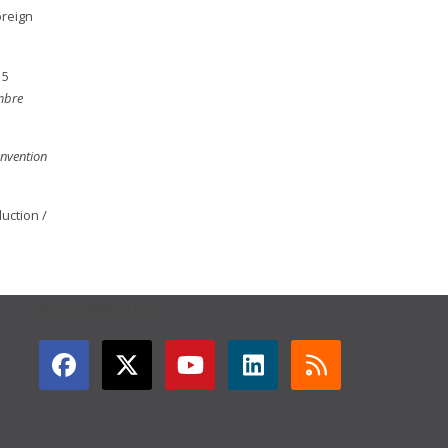
oreign
15
mbre
nvention
ction /
GET CONNECTED