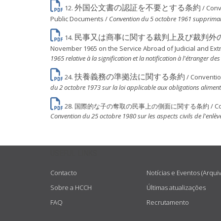
外国公文書の認証を不要とする条約
12.
/ Conv
Public Documents /
Convention du 5 octobre 1961 supprimant 
民事又は商事に関する裁判上及び裁判外
14.
November 1965 on the Service Abroad of Judicial and Extr
1965 relative à la signification et la notification à l'étranger d
扶養義務の準拠法に関する条約
24.
/ Conventio
du 2 octobre 1973 sur la loi applicable aux obligations aliment
28. 国際的な子の奪取の民事上の側面に関する条約 / Convention of 25
Convention du 25 octobre 1980 sur les aspects civils de l'enlèv
USEFUL LINKS
Contacto
Notícias e Eventos (Arqui
Sobre a HCCH
Últimas atualizações
FAQ
Recrutamento