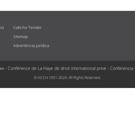
vo)
Calls for Tender
Sitemap
Advertência jurídica
aw - Conférence de La Haye de droit international privé - Conferencia
© HCCH 1951-2026. All Rights Reserved.