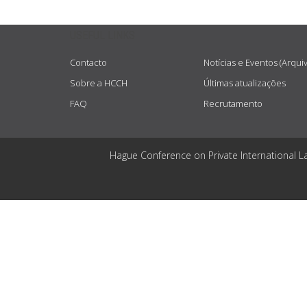
USEFUL LINKS
Contacto
Notícias e Eventos (Arqui
Sobre a HCCH
Últimas atualizações
FAQ
Recrutamento
Hague Conference on Private International L