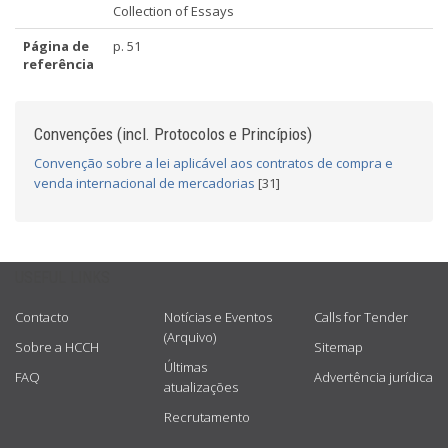
Collection of Essays
Página de
p. 51
referência
Convenções (incl. Protocolos e Princípios)
Convenção sobre a lei aplicável aos contratos de compra e
venda internacional de mercadorias
[31]
USEFUL LINKS
Contacto
Notícias e Eventos
Calls for Tender
(Arquivo)
Sobre a HCCH
Sitemap
Últimas
FAQ
Advertência jurídica
atualizações
Recrutamento