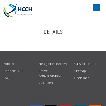
#transl
DETAILS
USEFUL LINKS
Kontakt
Neuigkeiten (Archiv)
Calls for Tender
Über die HCCH
Letzte
Sitemap
Aktualisierungen
FAQ
Disclaimer
Vakanzen
GET CONNECTED