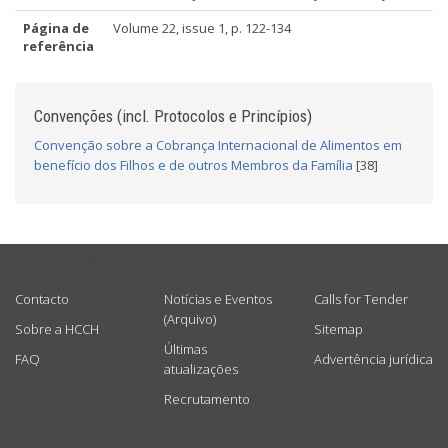
Página de
Volume 22, issue 1, p. 122-134
referência
Convenções (incl. Protocolos e Princípios)
Convenção sobre a Cobrança Internacional de Alimentos em
benefício dos Filhos e de outros Membros da Família
[38]
USEFUL LINKS
Contacto
Notícias e Eventos
Calls for Tender
(Arquivo)
Sobre a HCCH
Sitemap
Últimas
FAQ
Advertência jurídica
atualizações
Recrutamento