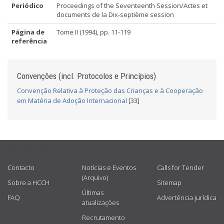
Periódico
Proceedings of the Seventeenth Session/Actes et
documents de la Dix-septième session
Página de
Tome II (1994), pp. 11-119
referência
Convenções (incl. Protocolos e Princípios)
Convenção Relativa à Proteção das Crianças e à Cooperação
em Matéria de Adoção Internacional
[33]
USEFUL LINKS
Contacto
Notícias e Eventos
Calls for Tender
(Arquivo)
Sobre a HCCH
Sitemap
Últimas
FAQ
Advertência jurídica
atualizações
Recrutamento