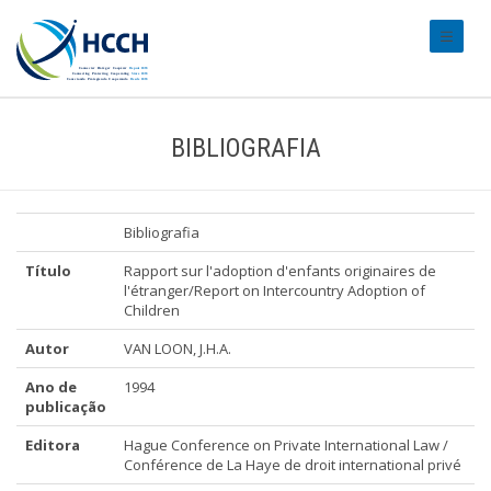
#transl
BIBLIOGRAFIA
Bibliografia
Título
Rapport sur l'adoption d'enfants originaires de
l'étranger/Report on Intercountry Adoption of
Children
Autor
VAN LOON, J.H.A.
Ano de
1994
publicação
Editora
Hague Conference on Private International Law /
Conférence de La Haye de droit international privé