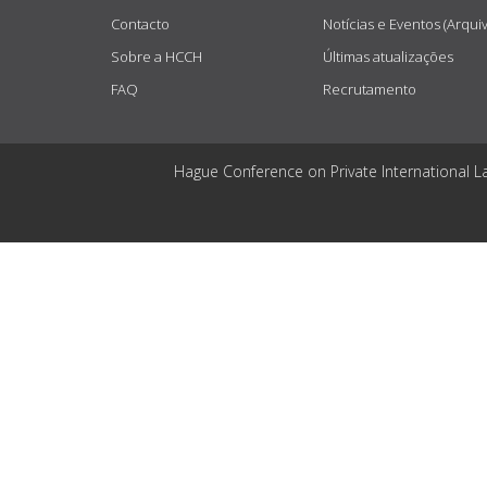
Contacto
Notícias e Eventos (Arqui
Sobre a HCCH
Últimas atualizações
FAQ
Recrutamento
Hague Conference on Private International L