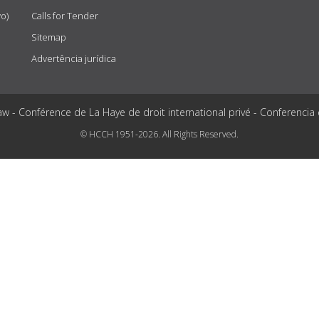
vo)
Calls for Tender
Sitemap
Advertência jurídica
aw - Conférence de La Haye de droit international privé - Conferencia
© HCCH 1951-2026. All Rights Reserved.