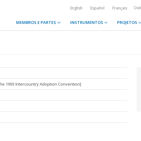
Out
English
Español
Français
MEMBROS E PARTES
INSTRUMENTOS
PROJETOS
n the 1993 Intercountry Adoption Convention]