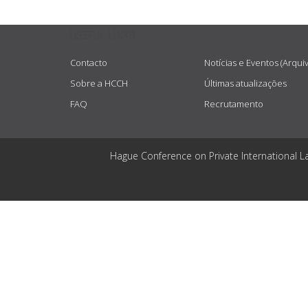
USEFUL LINKS
Contacto
Notícias e Eventos (Arqui
Sobre a HCCH
Últimas atualizações
FAQ
Recrutamento
Hague Conference on Private International L