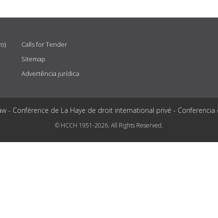
vo)
Calls for Tender
Sitemap
Advertência jurídica
aw - Conférence de La Haye de droit international privé - Conferencia
© HCCH 1951-2026. All Rights Reserved.