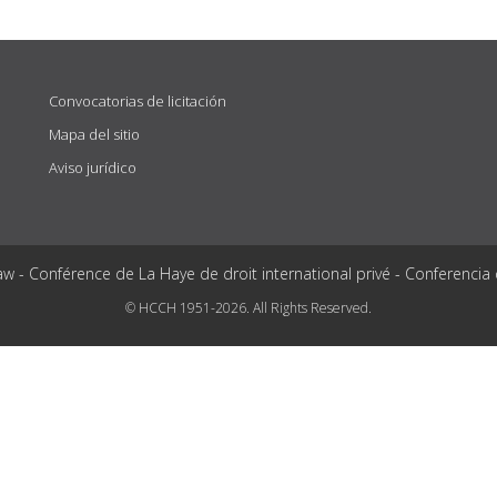
Convocatorias de licitación
Mapa del sitio
Aviso jurídico
aw - Conférence de La Haye de droit international privé - Conferencia
© HCCH 1951-2026. All Rights Reserved.