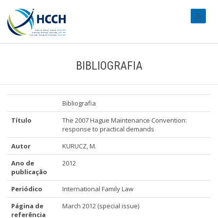
#transl
BIBLIOGRAFIA
Bibliografia
Título
The 2007 Hague Maintenance Convention:
response to practical demands
Autor
KURUCZ, M.
Ano de
2012
publicação
Periódico
International Family Law
Página de
March 2012 (special issue)
referência