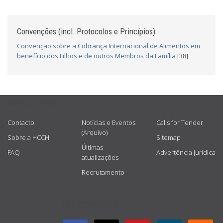
Convenções (incl. Protocolos e Princípios)
Convenção sobre a Cobrança Internacional de Alimentos em
benefício dos Filhos e de outros Membros da Família
[38]
USEFUL LINKS
Contacto
Notícias e Eventos
Calls for Tender
(Arquivo)
Sobre a HCCH
Sitemap
Últimas
FAQ
Advertência jurídica
atualizações
Recrutamento
GET CONNECTED