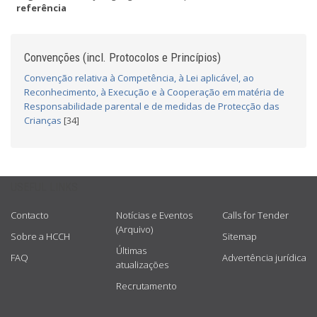
referência
Convenções (incl. Protocolos e Princípios)
Convenção relativa à Competência, à Lei aplicável, ao
Reconhecimento, à Execução e à Cooperação em matéria de
Responsabilidade parental e de medidas de Protecção das
Crianças
[34]
USEFUL LINKS
Contacto
Notícias e Eventos
Calls for Tender
(Arquivo)
Sobre a HCCH
Sitemap
Últimas
FAQ
Advertência jurídica
atualizações
Recrutamento