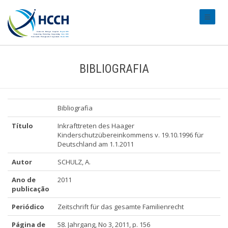
#transl
BIBLIOGRAFIA
Bibliografia
Título
Inkrafttreten des Haager
Kinderschutzübereinkommens v. 19.10.1996 für
Deutschland am 1.1.2011
Autor
SCHULZ, A.
Ano de
2011
publicação
Periódico
Zeitschrift für das gesamte Familienrecht
Página de
58. Jahrgang, No 3, 2011, p. 156