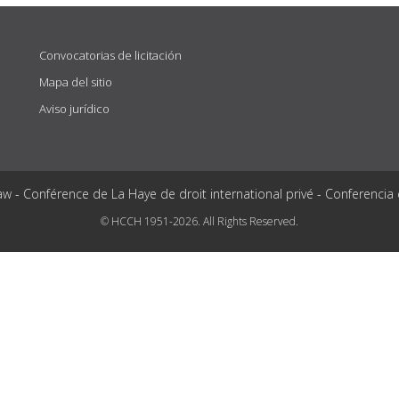
Convocatorias de licitación
Mapa del sitio
Aviso jurídico
aw - Conférence de La Haye de droit international privé - Conferencia
© HCCH 1951-2026. All Rights Reserved.