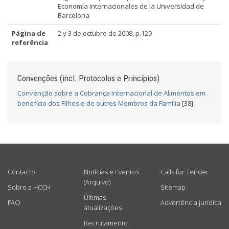
Economía Internacionales de la Universidad de
Barcelona
Página de
2 y 3 de octubre de 2008, p.129
referência
Convenções (incl. Protocolos e Princípios)
Convenção sobre a Cobrança Internacional de Alimentos em
benefício dos Filhos e de outros Membros da Família
[38]
USEFUL LINKS
Contacto
Notícias e Eventos
Calls for Tender
(Arquivo)
Sobre a HCCH
Sitemap
Últimas
FAQ
Advertência jurídica
atualizações
Recrutamento