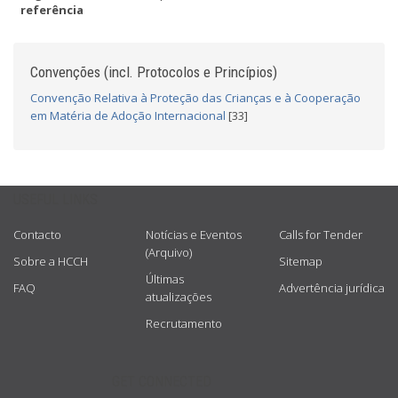
referência
Convenções (incl. Protocolos e Princípios)
Convenção Relativa à Proteção das Crianças e à Cooperação
em Matéria de Adoção Internacional
[33]
USEFUL LINKS
Contacto
Notícias e Eventos
Calls for Tender
(Arquivo)
Sobre a HCCH
Sitemap
Últimas
FAQ
Advertência jurídica
atualizações
Recrutamento
GET CONNECTED