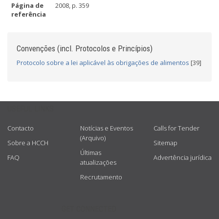
Página de
2008, p. 359
referência
Convenções (incl. Protocolos e Princípios)
Protocolo sobre a lei aplicável às obrigações de alimentos
[39]
USEFUL LINKS
Contacto
Notícias e Eventos
Calls for Tender
(Arquivo)
Sobre a HCCH
Sitemap
Últimas
FAQ
Advertência jurídica
atualizações
Recrutamento
GET CONNECTED