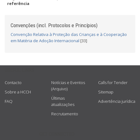
referência
Convenções (incl. Protocolos e Princípios)
Convenção Relativa à Proteção das Crianças e à Cooperação
em Matéria de Adoção Internacional
[33]
USEFUL LINKS
Contacto
Notícias e Eventos
Calls for Tender
(Arquivo)
Sobre a HCCH
Sitemap
Últimas
FAQ
Advertência jurídica
atualizações
Recrutamento
GET CONNECTED